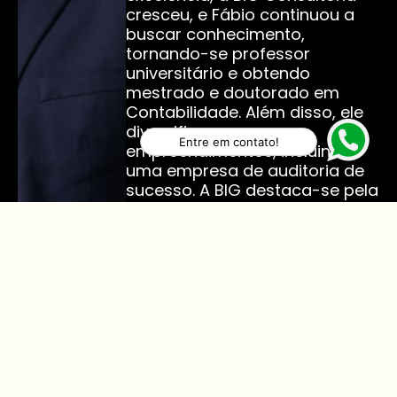
cresceu, e Fábio continuou a
buscar conhecimento,
tornando-se professor
universitário e obtendo
mestrado e doutorado em
Contabilidade. Além disso, ele
diversificou seus
Entre em contato!
empreendimentos, incluindo
uma empresa de auditoria de
sucesso. A BIG destaca-se pela
adaptação às mudanças
empresariais, pela inovação e
pelo compromisso com seus
valores fundamentais. Sua
história de sucesso é
compartilhada com clientes
em toda a Paraíba e em outras
regiões do Brasil,
demonstrando um
compromisso contínuo com o